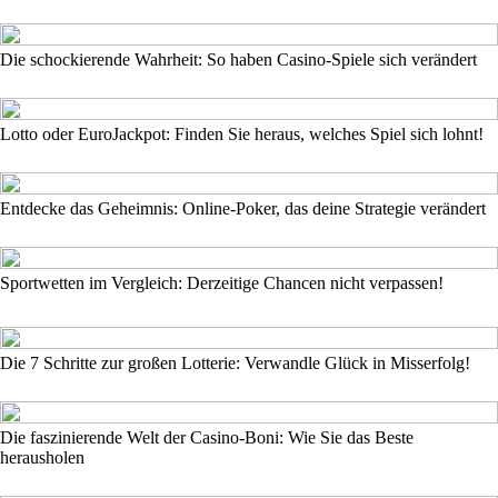
Die schockierende Wahrheit: So haben Casino-Spiele sich verändert
Lotto oder EuroJackpot: Finden Sie heraus, welches Spiel sich lohnt!
Entdecke das Geheimnis: Online-Poker, das deine Strategie verändert
Sportwetten im Vergleich: Derzeitige Chancen nicht verpassen!
Die 7 Schritte zur großen Lotterie: Verwandle Glück in Misserfolg!
Die faszinierende Welt der Casino-Boni: Wie Sie das Beste
herausholen