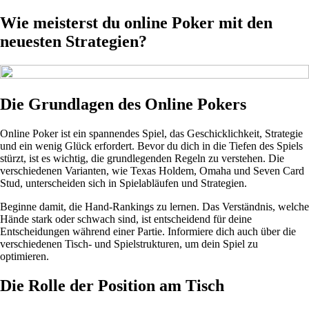
Wie meisterst du online Poker mit den
neuesten Strategien?
Die Grundlagen des Online Pokers
Online Poker ist ein spannendes Spiel, das Geschicklichkeit, Strategie
und ein wenig Glück erfordert. Bevor du dich in die Tiefen des Spiels
stürzt, ist es wichtig, die grundlegenden Regeln zu verstehen. Die
verschiedenen Varianten, wie Texas Holdem, Omaha und Seven Card
Stud, unterscheiden sich in Spielabläufen und Strategien.
Beginne damit, die Hand-Rankings zu lernen. Das Verständnis, welche
Hände stark oder schwach sind, ist entscheidend für deine
Entscheidungen während einer Partie. Informiere dich auch über die
verschiedenen Tisch- und Spielstrukturen, um dein Spiel zu
optimieren.
Die Rolle der Position am Tisch