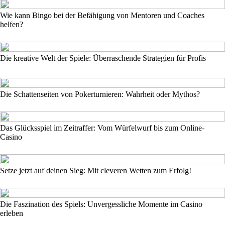
Wie kann Bingo bei der Befähigung von Mentoren und Coaches
helfen?
Die kreative Welt der Spiele: Überraschende Strategien für Profis
Die Schattenseiten von Pokerturnieren: Wahrheit oder Mythos?
Das Glücksspiel im Zeitraffer: Vom Würfelwurf bis zum Online-
Casino
Setze jetzt auf deinen Sieg: Mit cleveren Wetten zum Erfolg!
Die Faszination des Spiels: Unvergessliche Momente im Casino
erleben