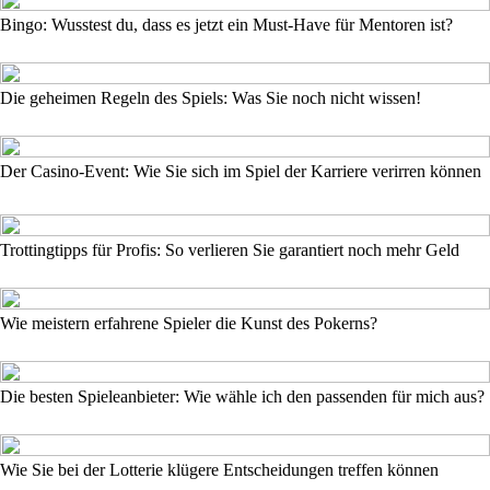
Bingo: Wusstest du, dass es jetzt ein Must-Have für Mentoren ist?
Die geheimen Regeln des Spiels: Was Sie noch nicht wissen!
Der Casino-Event: Wie Sie sich im Spiel der Karriere verirren können
Trottingtipps für Profis: So verlieren Sie garantiert noch mehr Geld
Wie meistern erfahrene Spieler die Kunst des Pokerns?
Die besten Spieleanbieter: Wie wähle ich den passenden für mich aus?
Wie Sie bei der Lotterie klügere Entscheidungen treffen können