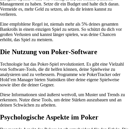
Management zu haben. Setze dir ein Budget und halte dich daran.
Vermeide es, mehr Geld zu setzen, als du dir leisten kannst zu
verlieren.
Eine empfohlene Regel ist, niemals mehr als 5% deines gesamten
Bankrolls in einem einzigen Spiel zu setzen. So schützt du dich vor
großen Verlusten und kannst länger spielen, was deine Chancen
erhöht, das Spiel zu meistern.
Die Nutzung von Poker-Software
Technologie hat das Poker-Spiel revolutioniert. Es gibt eine Vielzahl
von Software-Tools, die dir helfen können, deine Spielweise zu
analysieren und zu verbessern. Programme wie PokerTracker oder
Hold’em Manager bieten Statistiken über deine eigene Spielweise
sowie über die deiner Gegner.
Diese Informationen sind äußerst wertvoll, um Muster und Trends zu
erkennen. Nutze diese Tools, um deine Stärken auszubauen und an
deinen Schwächen zu arbeiten.
Psychologische Aspekte im Poker