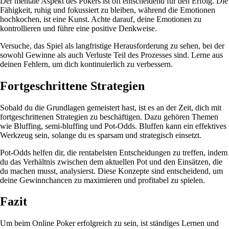
Der mentale Aspekt des Pokers ist oft entscheidend für den Erfolg. Die
Fähigkeit, ruhig und fokussiert zu bleiben, während die Emotionen
hochkochen, ist eine Kunst. Achte darauf, deine Emotionen zu
kontrollieren und führe eine positive Denkweise.
Versuche, das Spiel als langfristige Herausforderung zu sehen, bei der
sowohl Gewinne als auch Verluste Teil des Prozesses sind. Lerne aus
deinen Fehlern, um dich kontinuierlich zu verbessern.
Fortgeschrittene Strategien
Sobald du die Grundlagen gemeistert hast, ist es an der Zeit, dich mit
fortgeschrittenen Strategien zu beschäftigen. Dazu gehören Themen
wie Bluffing, semi-bluffing und Pot-Odds. Bluffen kann ein effektives
Werkzeug sein, solange du es sparsam und strategisch einsetzt.
Pot-Odds helfen dir, die rentabelsten Entscheidungen zu treffen, indem
du das Verhältnis zwischen dem aktuellen Pot und den Einsätzen, die
du machen musst, analysierst. Diese Konzepte sind entscheidend, um
deine Gewinnchancen zu maximieren und profitabel zu spielen.
Fazit
Um beim Online Poker erfolgreich zu sein, ist ständiges Lernen und