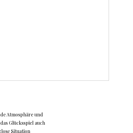
ende Atmosphäre und
t das Glücksspiel auch
glose Situation