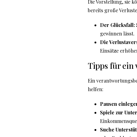
Die Vorstellung, sie 
bereits große Verluste
Der Glücksfall:
gewinnen lässt.
Die Verlustaver
Einsätze erhöhe
Tipps für ein
Ein verantwortungsbew
helfen:
Pausen einlege
Spiele zur Unte
Einkommensquel
Suche Unterstüt