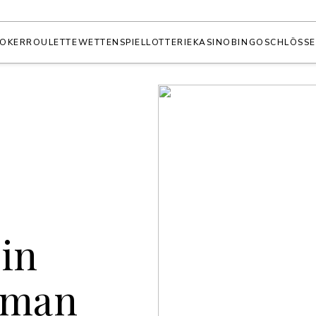
OKER
ROULETTE
WETTEN
SPIEL
LOTTERIE
KASINO
BINGO
SCHLÖSS
in
 man