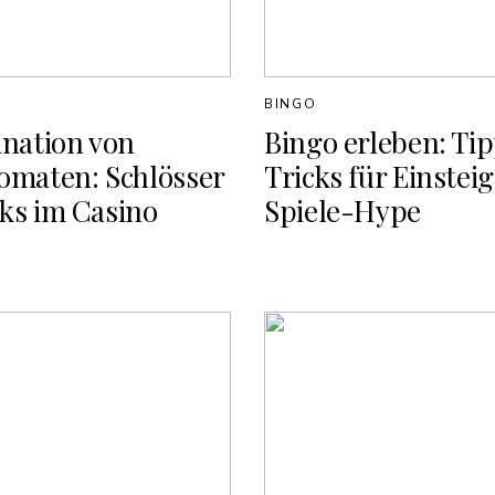
BINGO
ination von
Bingo erleben: Ti
omaten: Schlösser
Tricks für Einstei
ks im Casino
Spiele-Hype