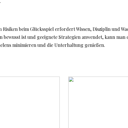
.
n Risiken beim Glücksspiel erfordert Wissen, Disziplin und W
en bewusst ist und geeignete Strategien anwendet, kann man 
elens minimieren und die Unterhaltung genießen.