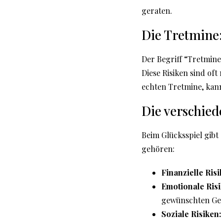
geraten.
Die Tretmine:
Der Begriff “Tretmine
Diese Risiken sind of
echten Tretmine, kan
Die verschied
Beim Glücksspiel gibt 
gehören:
Finanzielle Risi
Emotionale Risi
gewünschten Ge
Soziale Risiken: