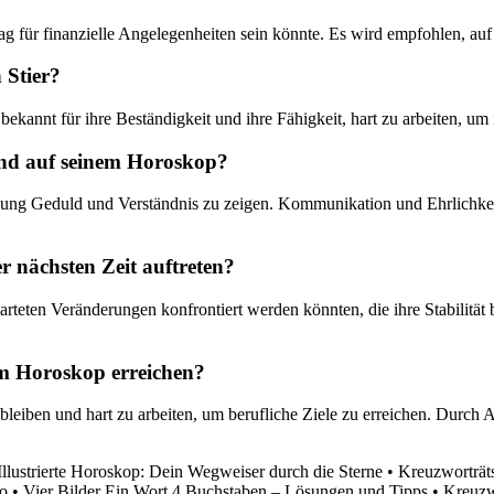
ag für finanzielle Angelegenheiten sein könnte. Es wird empfohlen, auf 
 Stier?
 bekannt für ihre Beständigkeit und ihre Fähigkeit, hart zu arbeiten, um 
rend auf seinem Horoskop?
ziehung Geduld und Verständnis zu zeigen. Kommunikation und Ehrlichke
r nächsten Zeit auftreten?
teten Veränderungen konfrontiert werden könnten, die ihre Stabilität b
nem Horoskop erreichen?
u bleiben und hart zu arbeiten, um berufliche Ziele zu erreichen. Durch
llustrierte Horoskop: Dein Wegweiser durch die Sterne
•
Kreuzworträts
o
•
Vier Bilder Ein Wort 4 Buchstaben – Lösungen und Tipps
•
Kreuzw