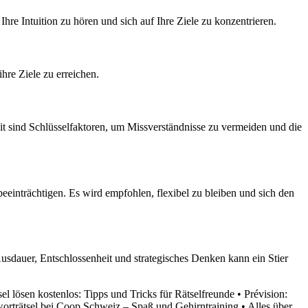
Ihre Intuition zu hören und sich auf Ihre Ziele zu konzentrieren.
ihre Ziele zu erreichen.
it sind Schlüsselfaktoren, um Missverständnisse zu vermeiden und die
eeinträchtigen. Es wird empfohlen, flexibel zu bleiben und sich den
 Ausdauer, Entschlossenheit und strategisches Denken kann ein Stier
el lösen kostenlos: Tipps und Tricks für Rätselfreunde
•
Prévision:
orträtsel bei Coop Schweiz – Spaß und Gehirntraining
•
Alles über