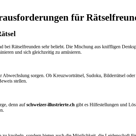
erausforderungen für Rätselfreun
Rätsel
nd bei Rätselfreunden sehr beliebt. Die Mischung aus kniffligen Denk
ainieren und sich gleichzeitig zu amüsieren.
 für Abwechslung sorgen. Ob Kreuzworträtsel, Sudoku, Bilderrätsel ode
eweis stellen.
orge, denn auf
schweizer-illustrierte.ch
gibt es Hilfestellungen und Lö
en.
ne zu knobeln, sondern bieten auch die Möglichkeit, die Leidenschaft für