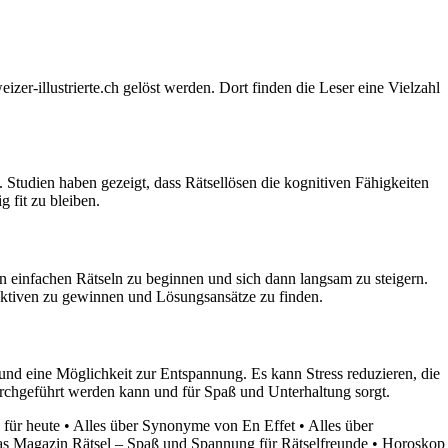
er-illustrierte.ch gelöst werden. Dort finden die Leser eine Vielzahl
 Studien haben gezeigt, dass Rätsellösen die kognitiven Fähigkeiten
 fit zu bleiben.
den einfachen Rätseln zu beginnen und sich dann langsam zu steigern.
pektiven zu gewinnen und Lösungsansätze zu finden.
nd eine Möglichkeit zur Entspannung. Es kann Stress reduzieren, die
durchgeführt werden kann und für Spaß und Unterhaltung sorgt.
 für heute
•
Alles über Synonyme von En Effet
•
Alles über
s Magazin Rätsel – Spaß und Spannung für Rätselfreunde
•
Horoskop