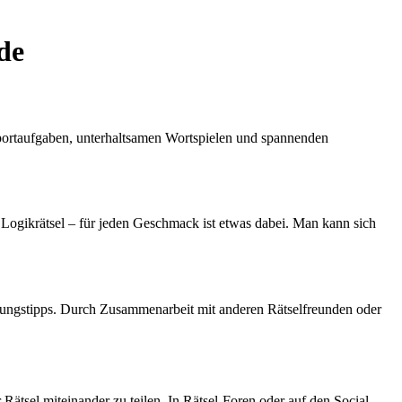
de
sportaufgaben, unterhaltsamen Wortspielen und spannenden
r Logikrätsel – für jeden Geschmack ist etwas dabei. Man kann sich
sungstipps. Durch Zusammenarbeit mit anderen Rätselfreunden oder
 Rätsel miteinander zu teilen. In Rätsel-Foren oder auf den Social-