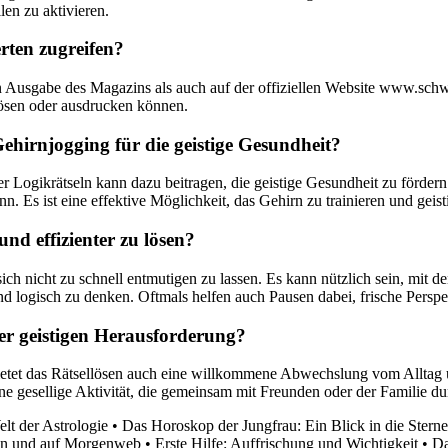
len zu aktivieren.
erten zugreifen?
 Ausgabe des Magazins als auch auf der offiziellen Website www.schweiz
 lösen oder ausdrucken können.
hirnjogging für die geistige Gesundheit?
Logikrätseln kann dazu beitragen, die geistige Gesundheit zu fördern.
Es ist eine effektive Möglichkeit, das Gehirn zu trainieren und geistig
und effizienter zu lösen?
ich nicht zu schnell entmutigen zu lassen. Es kann nützlich sein, mit 
und logisch zu denken. Oftmals helfen auch Pausen dabei, frische Pers
der geistigen Herausforderung?
etet das Rätsellösen auch eine willkommene Abwechslung vom Alltag u
ine gesellige Aktivität, die gemeinsam mit Freunden oder der Familie 
lt der Astrologie
•
Das Horoskop der Jungfrau: Ein Blick in die Sterne
en und auf Morgenweb
•
Erste Hilfe: Auffrischung und Wichtigkeit
•
Da