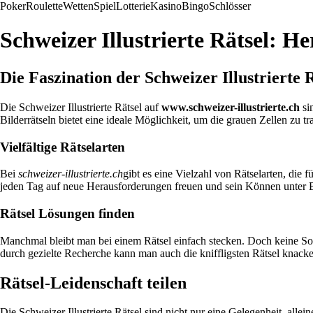
Poker
Roulette
Wetten
Spiel
Lotterie
Kasino
Bingo
Schlösser
Schweizer Illustrierte Rätsel: H
Die Faszination der Schweizer Illustrierte 
Die Schweizer Illustrierte Rätsel auf
www.schweizer-illustrierte.ch
si
Bilderrätseln bietet eine ideale Möglichkeit, um die grauen Zellen zu tr
Vielfältige Rätselarten
Bei
schweizer-illustrierte.ch
gibt es eine Vielzahl von Rätselarten, die
jeden Tag auf neue Herausforderungen freuen und sein Können unter B
Rätsel Lösungen finden
Manchmal bleibt man bei einem Rätsel einfach stecken. Doch keine S
durch gezielte Recherche kann man auch die kniffligsten Rätsel knack
Rätsel-Leidenschaft teilen
Die Schweizer Illustrierte Rätsel sind nicht nur eine Gelegenheit, allei