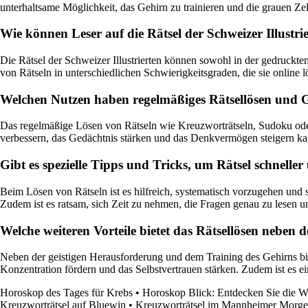
unterhaltsame Möglichkeit, das Gehirn zu trainieren und die grauen Zel
Wie können Leser auf die Rätsel der Schweizer Illustri
Die Rätsel der Schweizer Illustrierten können sowohl in der gedruckten
von Rätseln in unterschiedlichen Schwierigkeitsgraden, die sie online
Welchen Nutzen haben regelmäßiges Rätsellösen und Ge
Das regelmäßige Lösen von Rätseln wie Kreuzworträtseln, Sudoku oder 
verbessern, das Gedächtnis stärken und das Denkvermögen steigern kann. 
Gibt es spezielle Tipps und Tricks, um Rätsel schneller 
Beim Lösen von Rätseln ist es hilfreich, systematisch vorzugehen und s
Zudem ist es ratsam, sich Zeit zu nehmen, die Fragen genau zu lesen 
Welche weiteren Vorteile bietet das Rätsellösen neben 
Neben der geistigen Herausforderung und dem Training des Gehirns bi
Konzentration fördern und das Selbstvertrauen stärken. Zudem ist es e
Horoskop des Tages für Krebs
•
Horoskop Blick: Entdecken Sie die We
Kreuzworträtsel auf Bluewin
•
Kreuzworträtsel im Mannheimer Morg