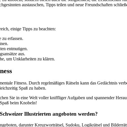
chgesinnten austauschen, Tipps teilen und neue Freundschaften schließ
freich, einige Tipps zu beachten:
 zu erfassen.
inen.
iten entmutigen.
gsansätze aus.
he, um Unklarheiten zu klären.
tness
ie mentale Fitness. Durch regelmäßiges Rätseln kann das Gedächtnis verb
gleichzeitig Spaß zu haben.
chen Sie in eine Welt voller kniffliger Aufgaben und spannender Heraus
l Spaß beim Knobeln!
r Schweizer Illustrierten angeboten werden?
ngeboten, darunter Kreuzworträtsel, Sudoku, Logikrätsel und Bilderrätse