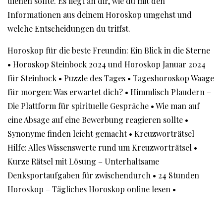
dienen sollte. Es liegt an dir, wie du mit den
Informationen aus deinem Horoskop umgehst und
welche Entscheidungen du triffst.
Horoskop für die beste Freundin: Ein Blick in die Sterne
•
Horoskop Steinbock 2024 und Horoskop Januar 2024
für Steinbock
•
Puzzle des Tages
•
Tageshoroskop Waage
für morgen: Was erwartet dich?
•
Himmlisch Plaudern –
Die Plattform für spirituelle Gespräche
•
Wie man auf
eine Absage auf eine Bewerbung reagieren sollte
•
Synonyme finden leicht gemacht
•
Kreuzworträtsel
Hilfe: Alles Wissenswerte rund um Kreuzworträtsel
•
Kurze Rätsel mit Lösung – Unterhaltsame
Denksportaufgaben für zwischendurch
•
24 Stunden
Horoskop – Tägliches Horoskop online lesen
•