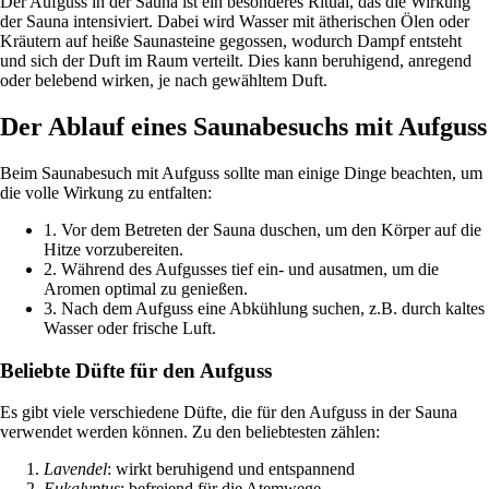
Der Aufguss in der Sauna ist ein besonderes Ritual, das die Wirkung
der Sauna intensiviert. Dabei wird Wasser mit ätherischen Ölen oder
Kräutern auf heiße Saunasteine gegossen, wodurch Dampf entsteht
und sich der Duft im Raum verteilt. Dies kann beruhigend, anregend
oder belebend wirken, je nach gewähltem Duft.
Der Ablauf eines Saunabesuchs mit Aufguss
Beim Saunabesuch mit Aufguss sollte man einige Dinge beachten, um
die volle Wirkung zu entfalten:
1. Vor dem Betreten der Sauna duschen, um den Körper auf die
Hitze vorzubereiten.
2. Während des Aufgusses tief ein- und ausatmen, um die
Aromen optimal zu genießen.
3. Nach dem Aufguss eine Abkühlung suchen, z.B. durch kaltes
Wasser oder frische Luft.
Beliebte Düfte für den Aufguss
Es gibt viele verschiedene Düfte, die für den Aufguss in der Sauna
verwendet werden können. Zu den beliebtesten zählen:
Lavendel
: wirkt beruhigend und entspannend
Eukalyptus
: befreiend für die Atemwege