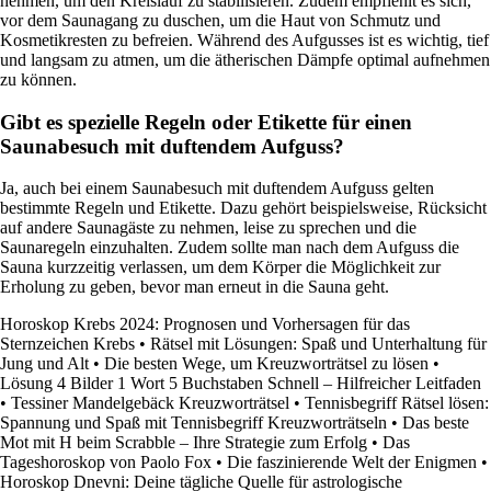
nehmen, um den Kreislauf zu stabilisieren. Zudem empfiehlt es sich,
vor dem Saunagang zu duschen, um die Haut von Schmutz und
Kosmetikresten zu befreien. Während des Aufgusses ist es wichtig, tief
und langsam zu atmen, um die ätherischen Dämpfe optimal aufnehmen
zu können.
Gibt es spezielle Regeln oder Etikette für einen
Saunabesuch mit duftendem Aufguss?
Ja, auch bei einem Saunabesuch mit duftendem Aufguss gelten
bestimmte Regeln und Etikette. Dazu gehört beispielsweise, Rücksicht
auf andere Saunagäste zu nehmen, leise zu sprechen und die
Saunaregeln einzuhalten. Zudem sollte man nach dem Aufguss die
Sauna kurzzeitig verlassen, um dem Körper die Möglichkeit zur
Erholung zu geben, bevor man erneut in die Sauna geht.
Horoskop Krebs 2024: Prognosen und Vorhersagen für das
Sternzeichen Krebs
•
Rätsel mit Lösungen: Spaß und Unterhaltung für
Jung und Alt
•
Die besten Wege, um Kreuzworträtsel zu lösen
•
Lösung 4 Bilder 1 Wort 5 Buchstaben Schnell – Hilfreicher Leitfaden
•
Tessiner Mandelgebäck Kreuzworträtsel
•
Tennisbegriff Rätsel lösen:
Spannung und Spaß mit Tennisbegriff Kreuzworträtseln
•
Das beste
Mot mit H beim Scrabble – Ihre Strategie zum Erfolg
•
Das
Tageshoroskop von Paolo Fox
•
Die faszinierende Welt der Enigmen
•
Horoskop Dnevni: Deine tägliche Quelle für astrologische