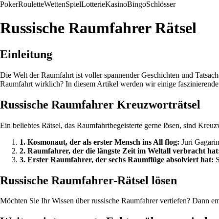
Poker
Roulette
Wetten
Spiel
Lotterie
Kasino
Bingo
Schlösser
Russische Raumfahrer Rätsel
Einleitung
Die Welt der Raumfahrt ist voller spannender Geschichten und Tatsac
Raumfahrt wirklich? In diesem Artikel werden wir einige faszinierende
Russische Raumfahrer Kreuzworträtsel
Ein beliebtes Rätsel, das Raumfahrtbegeisterte gerne lösen, sind Kreuz
1. Kosmonaut, der als erster Mensch ins All flog:
Juri Gagari
2. Raumfahrer, der die längste Zeit im Weltall verbracht ha
3. Erster Raumfahrer, der sechs Raumflüge absolviert hat:
S
Russische Raumfahrer-Rätsel lösen
Möchten Sie Ihr Wissen über russische Raumfahrer vertiefen? Dann emp