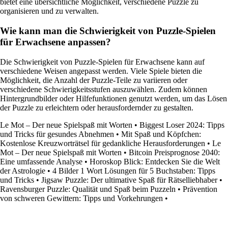
bietet eine übersichtliche Möglichkeit, verschiedene Puzzle zu
organisieren und zu verwalten.
Wie kann man die Schwierigkeit von Puzzle-Spielen
für Erwachsene anpassen?
Die Schwierigkeit von Puzzle-Spielen für Erwachsene kann auf
verschiedene Weisen angepasst werden. Viele Spiele bieten die
Möglichkeit, die Anzahl der Puzzle-Teile zu variieren oder
verschiedene Schwierigkeitsstufen auszuwählen. Zudem können
Hintergrundbilder oder Hilfefunktionen genutzt werden, um das Lösen
der Puzzle zu erleichtern oder herausfordernder zu gestalten.
Le Mot – Der neue Spielspaß mit Worten
•
Biggest Loser 2024: Tipps
und Tricks für gesundes Abnehmen
•
Mit Spaß und Köpfchen:
Kostenlose Kreuzworträtsel für gedankliche Herausforderungen
•
Le
Mot – Der neue Spielspaß mit Worten
•
Bitcoin Preisprognose 2040:
Eine umfassende Analyse
•
Horoskop Blick: Entdecken Sie die Welt
der Astrologie
•
4 Bilder 1 Wort Lösungen für 5 Buchstaben: Tipps
und Tricks
•
Jigsaw Puzzle: Der ultimative Spaß für Rätselliebhaber
•
Ravensburger Puzzle: Qualität und Spaß beim Puzzeln
•
Prävention
von schweren Gewittern: Tipps und Vorkehrungen
•