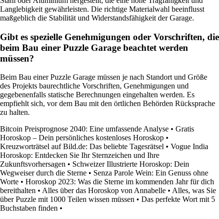
Stahl oder Aluminium hergestellt, die eine hohe Tragfähigkeit und
Langlebigkeit gewährleisten. Die richtige Materialwahl beeinflusst
maßgeblich die Stabilität und Widerstandsfähigkeit der Garage.
Gibt es spezielle Genehmigungen oder Vorschriften, die
beim Bau einer Puzzle Garage beachtet werden
müssen?
Beim Bau einer Puzzle Garage müssen je nach Standort und Größe
des Projekts baurechtliche Vorschriften, Genehmigungen und
gegebenenfalls statische Berechnungen eingehalten werden. Es
empfiehlt sich, vor dem Bau mit den örtlichen Behörden Rücksprache
zu halten.
Bitcoin Preisprognose 2040: Eine umfassende Analyse
•
Gratis
Horoskop – Dein persönliches kostenloses Horoskop
•
Kreuzworträtsel auf Bild.de: Das beliebte Tagesrätsel
•
Vogue India
Horoskop: Entdecken Sie Ihr Sternzeichen und Ihre
Zukunftsvorhersagen
•
Schweizer Illustrierte Horoskop: Dein
Wegweiser durch die Sterne
•
Senza Parole Wein: Ein Genuss ohne
Worte
•
Horoskop 2023: Was die Sterne im kommenden Jahr für dich
bereithalten
•
Alles über das Horoskop von Annabelle
•
Alles, was Sie
über Puzzle mit 1000 Teilen wissen müssen
•
Das perfekte Wort mit 5
Buchstaben finden
•