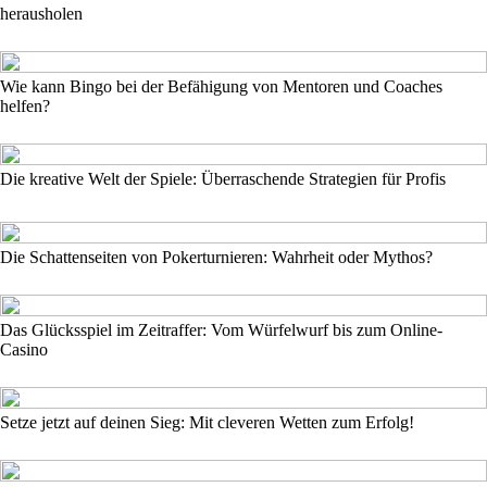
herausholen
Wie kann Bingo bei der Befähigung von Mentoren und Coaches
helfen?
Die kreative Welt der Spiele: Überraschende Strategien für Profis
Die Schattenseiten von Pokerturnieren: Wahrheit oder Mythos?
Das Glücksspiel im Zeitraffer: Vom Würfelwurf bis zum Online-
Casino
Setze jetzt auf deinen Sieg: Mit cleveren Wetten zum Erfolg!