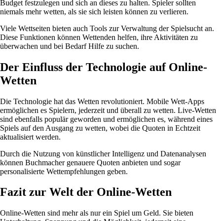
Budget festzulegen und sich an dieses zu halten. Spieler sollten
niemals mehr wetten, als sie sich leisten können zu verlieren.
Viele Wettseiten bieten auch Tools zur Verwaltung der Spielsucht an.
Diese Funktionen können Wettenden helfen, ihre Aktivitäten zu
überwachen und bei Bedarf Hilfe zu suchen.
Der Einfluss der Technologie auf Online-
Wetten
Die Technologie hat das Wetten revolutioniert. Mobile Wett-Apps
ermöglichen es Spielern, jederzeit und überall zu wetten. Live-Wetten
sind ebenfalls populär geworden und ermöglichen es, während eines
Spiels auf den Ausgang zu wetten, wobei die Quoten in Echtzeit
aktualisiert werden.
Durch die Nutzung von künstlicher Intelligenz und Datenanalysen
können Buchmacher genauere Quoten anbieten und sogar
personalisierte Wettempfehlungen geben.
Fazit zur Welt der Online-Wetten
Online-Wetten sind mehr als nur ein Spiel um Geld. Sie bieten