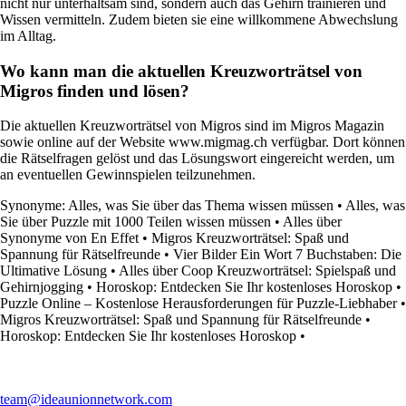
nicht nur unterhaltsam sind, sondern auch das Gehirn trainieren und
Wissen vermitteln. Zudem bieten sie eine willkommene Abwechslung
im Alltag.
Wo kann man die aktuellen Kreuzworträtsel von
Migros finden und lösen?
Die aktuellen Kreuzworträtsel von Migros sind im Migros Magazin
sowie online auf der Website www.migmag.ch verfügbar. Dort können
die Rätselfragen gelöst und das Lösungswort eingereicht werden, um
an eventuellen Gewinnspielen teilzunehmen.
Synonyme: Alles, was Sie über das Thema wissen müssen
•
Alles, was
Sie über Puzzle mit 1000 Teilen wissen müssen
•
Alles über
Synonyme von En Effet
•
Migros Kreuzworträtsel: Spaß und
Spannung für Rätselfreunde
•
Vier Bilder Ein Wort 7 Buchstaben: Die
Ultimative Lösung
•
Alles über Coop Kreuzworträtsel: Spielspaß und
Gehirnjogging
•
Horoskop: Entdecken Sie Ihr kostenloses Horoskop
•
Puzzle Online – Kostenlose Herausforderungen für Puzzle-Liebhaber
•
Migros Kreuzworträtsel: Spaß und Spannung für Rätselfreunde
•
Horoskop: Entdecken Sie Ihr kostenloses Horoskop
•
team@ideaunionnetwork.com