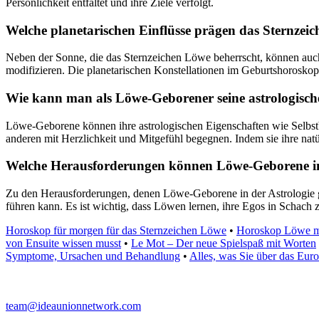
Persönlichkeit entfaltet und ihre Ziele verfolgt.
Welche planetarischen Einflüsse prägen das Sternzei
Neben der Sonne, die das Sternzeichen Löwe beherrscht, können auch
modifizieren. Die planetarischen Konstellationen im Geburtshorosko
Wie kann man als Löwe-Geborener seine astrologisch
Löwe-Geborene können ihre astrologischen Eigenschaften wie Selbstbe
anderen mit Herzlichkeit und Mitgefühl begegnen. Indem sie ihre natü
Welche Herausforderungen können Löwe-Geborene in
Zu den Herausforderungen, denen Löwe-Geborene in der Astrologie 
führen kann. Es ist wichtig, dass Löwen lernen, ihre Egos in Schach
Horoskop für morgen für das Sternzeichen Löwe
•
Horoskop Löwe mo
von Ensuite wissen musst
•
Le Mot – Der neue Spielspaß mit Worten
Symptome, Ursachen und Behandlung
•
Alles, was Sie über das Eur
team@ideaunionnetwork.com