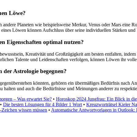
chen Löwe?
 andere Planeten wie beispielsweise Merkur, Venus oder Mars eine Rol
p eines Löwen können Aufschluss über seine individuellen Stärken un
en Eigenschaften optimal nutzen?
wusstsein, Kreativität und Großzügigkeit am besten entfalten, indem s
rlichen Talente und Leidenschaften verfolgen, können Löwen ihr volles
 der Astrologie begegnen?
gegenüberstehen könnten, gehören ein übermäßiges Bedürfnis nach An
 zu halten und auch die Bedürfnisse und Meinungen anderer zu respekti
rgen – Was erwartet Sie?
•
Horoskop 2024 Jungfrau: Ein Blick in di
•
Die besten Lösungen für 4 Bilder 1 Wort
•
Kreuzworträtsel Kieler Na
o-Zeichen wissen müssen
•
Automatische Antwortvorlagen in Outlook: 