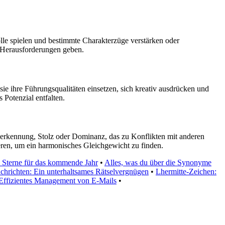
le spielen und bestimmte Charakterzüge verstärken oder
d Herausforderungen geben.
ie ihre Führungsqualitäten einsetzen, sich kreativ ausdrücken und
 Potenzial entfalten.
erkennung, Stolz oder Dominanz, das zu Konflikten mit anderen
eren, um ein harmonisches Gleichgewicht zu finden.
e Sterne für das kommende Jahr
•
Alles, was du über die Synonyme
chrichten: Ein unterhaltsames Rätselvergnügen
•
Lhermitte-Zeichen:
Effizientes Management von E-Mails
•