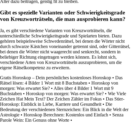
Alter dazu beitragen, geistig fit zu bleiben.
Gibt es spezielle Varianten oder Schwierigkeitsgrade
von Kreuzworträtseln, die man ausprobieren kann?
Ja, es gibt verschiedene Varianten von Kreuzworträtseln, die
unterschiedliche Schwierigkeitsgrade und Spielarten bieten. Dazu
gehören beispielsweise Schwedenrätsel, bei denen die Wörter nicht
durch schwarze Kästchen voneinander getrennt sind, oder Gitterrätsel,
bei denen die Wörter nicht waagerecht und senkrecht, sondern in
beliebiger Richtung eingetragen werden können. Es lohnt sich,
verschiedene Arten von Kreuzworträtseln auszuprobieren, um die
eigene Rätselkompetenz zu erweitern.
Gratis Horoskop – Dein persönliches kostenloses Horoskop
•
Das
Rätsel lösen: 4 Bilder 1 Wort mit 8 Buchstaben
•
Horoskop von
morgen: Was erwartet Sie?
•
Alles über 4 Bilder 1 Wort mit 9
Buchstaben
•
Horoskop von morgen: Was erwartet Sie?
•
Wie Viele
Zeichen Hat Mein Text? Der Zeichen Zähler im Fokus
•
Das Stier-
Horoskop: Einblick in Liebe, Karriere und Gesundheit
•
Die
Bedeutung der verschiedenen Sternzeichen: Ein Blick in die Welt der
Astrologie
•
Horoskop Berechnen: Kostenlos und Einfach
•
Senza
Parole Wein: Ein Genuss ohne Worte
•