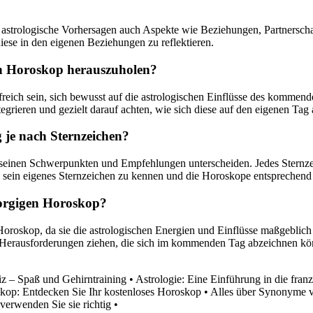
 astrologische Vorhersagen auch Aspekte wie Beziehungen, Partnerscha
ese in den eigenen Beziehungen zu reflektieren.
gen Horoskop herauszuholen?
eich sein, sich bewusst auf die astrologischen Einflüsse des kommend
rieren und gezielt darauf achten, wie sich diese auf den eigenen Tag
 je nach Sternzeichen?
 seinen Schwerpunkten und Empfehlungen unterscheiden. Jedes Sternzei
, sein eigenes Sternzeichen zu kennen und die Horoskope entsprechend i
morgigen Horoskop?
Horoskop, da sie die astrologischen Energien und Einflüsse maßgeblich
erausforderungen ziehen, die sich im kommenden Tag abzeichnen könn
z – Spaß und Gehirntraining
•
Astrologie: Eine Einführung in die fran
kop: Entdecken Sie Ihr kostenloses Horoskop
•
Alles über Synonyme v
erwenden Sie sie richtig
•