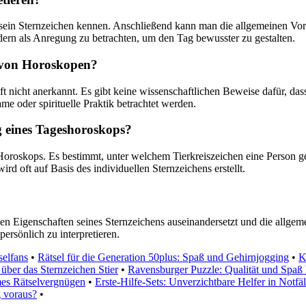
 sein Sternzeichen kennen. Anschließend kann man die allgemeinen Vorhe
dern als Anregung zu betrachten, um den Tag bewusster zu gestalten.
t von Horoskopen?
 nicht anerkannt. Es gibt keine wissenschaftlichen Beweise dafür, dass
me oder spirituelle Praktik betrachtet werden.
ng eines Tageshoroskops?
 Horoskops. Es bestimmt, unter welchem Tierkreiszeichen eine Person g
 oft auf Basis des individuellen Sternzeichens erstellt.
n Eigenschaften seines Sternzeichens auseinandersetzt und die allgemein
persönlich zu interpretieren.
selfans
•
Rätsel für die Generation 50plus: Spaß und Gehirnjogging
•
K
über das Sternzeichen Stier
•
Ravensburger Puzzle: Qualität und Spaß
mes Rätselvergnügen
•
Erste-Hilfe-Sets: Unverzichtbare Helfer in Notfä
 voraus?
•