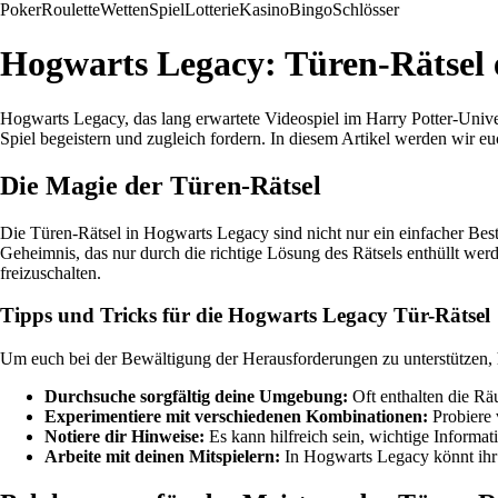
Poker
Roulette
Wetten
Spiel
Lotterie
Kasino
Bingo
Schlösser
Hogwarts Legacy: Türen-Rätsel 
Hogwarts Legacy, das lang erwartete Videospiel im Harry Potter-Univer
Spiel begeistern und zugleich fordern. In diesem Artikel werden wir eu
Die Magie der Türen-Rätsel
Die Türen-Rätsel in Hogwarts Legacy sind nicht nur ein einfacher Besta
Geheimnis, das nur durch die richtige Lösung des Rätsels enthüllt we
freizuschalten.
Tipps und Tricks für die Hogwarts Legacy Tür-Rätsel
Um euch bei der Bewältigung der Herausforderungen zu unterstützen, h
Durchsuche sorgfältig deine Umgebung:
Oft enthalten die Räu
Experimentiere mit verschiedenen Kombinationen:
Probiere 
Notiere dir Hinweise:
Es kann hilfreich sein, wichtige Inform
Arbeite mit deinen Mitspielern:
In Hogwarts Legacy könnt ihr 