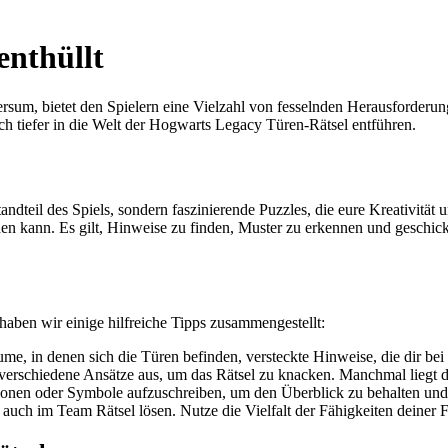
enthüllt
sum, bietet den Spielern eine Vielzahl von fesselnden Herausforderung
ch tiefer in die Welt der Hogwarts Legacy Türen-Rätsel entführen.
ndteil des Spiels, sondern faszinierende Puzzles, die eure Kreativität 
rden kann. Es gilt, Hinweise zu finden, Muster zu erkennen und geschi
aben wir einige hilfreiche Tipps zusammengestellt:
me, in denen sich die Türen befinden, versteckte Hinweise, die dir be
verschiedene Ansätze aus, um das Rätsel zu knacken. Manchmal liegt di
ationen oder Symbole aufzuschreiben, um den Überblick zu behalten un
auch im Team Rätsel lösen. Nutze die Vielfalt der Fähigkeiten deiner