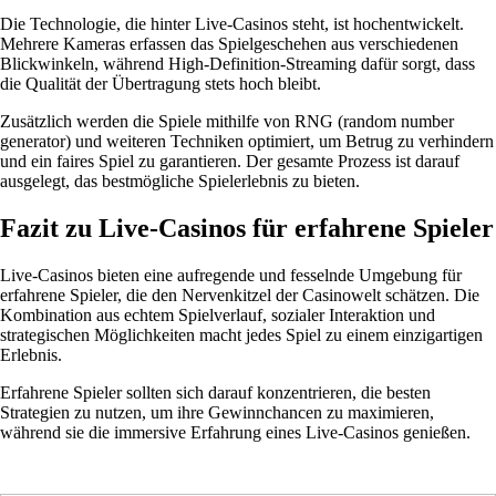
Die Technologie, die hinter Live-Casinos steht, ist hochentwickelt.
Mehrere Kameras erfassen das Spielgeschehen aus verschiedenen
Blickwinkeln, während High-Definition-Streaming dafür sorgt, dass
die Qualität der Übertragung stets hoch bleibt.
Zusätzlich werden die Spiele mithilfe von RNG (random number
generator) und weiteren Techniken optimiert, um Betrug zu verhindern
und ein faires Spiel zu garantieren. Der gesamte Prozess ist darauf
ausgelegt, das bestmögliche Spielerlebnis zu bieten.
Fazit zu Live-Casinos für erfahrene Spieler
Live-Casinos bieten eine aufregende und fesselnde Umgebung für
erfahrene Spieler, die den Nervenkitzel der Casinowelt schätzen. Die
Kombination aus echtem Spielverlauf, sozialer Interaktion und
strategischen Möglichkeiten macht jedes Spiel zu einem einzigartigen
Erlebnis.
Erfahrene Spieler sollten sich darauf konzentrieren, die besten
Strategien zu nutzen, um ihre Gewinnchancen zu maximieren,
während sie die immersive Erfahrung eines Live-Casinos genießen.