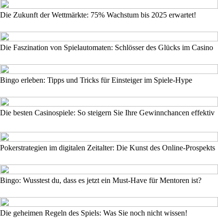
Die Zukunft der Wettmärkte: 75% Wachstum bis 2025 erwartet!
Die Faszination von Spielautomaten: Schlösser des Glücks im Casino
Bingo erleben: Tipps und Tricks für Einsteiger im Spiele-Hype
Die besten Casinospiele: So steigern Sie Ihre Gewinnchancen effektiv
Pokerstrategien im digitalen Zeitalter: Die Kunst des Online-Prospekts
Bingo: Wusstest du, dass es jetzt ein Must-Have für Mentoren ist?
Die geheimen Regeln des Spiels: Was Sie noch nicht wissen!