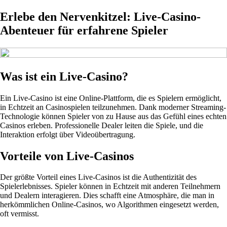
Erlebe den Nervenkitzel: Live-Casino-
Abenteuer für erfahrene Spieler
Was ist ein Live-Casino?
Ein Live-Casino ist eine Online-Plattform, die es Spielern ermöglicht,
in Echtzeit an Casinospielen teilzunehmen. Dank moderner Streaming-
Technologie können Spieler von zu Hause aus das Gefühl eines echten
Casinos erleben. Professionelle Dealer leiten die Spiele, und die
Interaktion erfolgt über Videoübertragung.
Vorteile von Live-Casinos
Der größte Vorteil eines Live-Casinos ist die Authentizität des
Spielerlebnisses. Spieler können in Echtzeit mit anderen Teilnehmern
und Dealern interagieren. Dies schafft eine Atmosphäre, die man in
herkömmlichen Online-Casinos, wo Algorithmen eingesetzt werden,
oft vermisst.