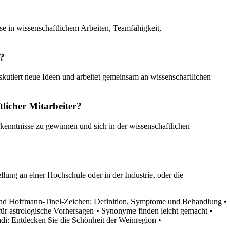
e in wissenschaftlichem Arbeiten, Teamfähigkeit,
r?
skutiert neue Ideen und arbeitet gemeinsam an wissenschaftlichen
tlicher Mitarbeiter?
Erkenntnisse zu gewinnen und sich in der wissenschaftlichen
llung an einer Hochschule oder in der Industrie, oder die
und Hoffmann-Tinel-Zeichen: Definition, Symptome und Behandlung
•
ür astrologische Vorhersagen
•
Synonyme finden leicht gemacht
•
di: Entdecken Sie die Schönheit der Weinregion
•