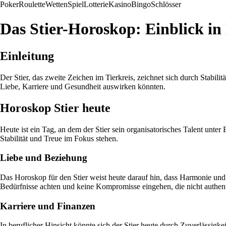
Poker
Roulette
Wetten
Spiel
Lotterie
Kasino
Bingo
Schlösser
Das Stier-Horoskop: Einblick in
Einleitung
Der Stier, das zweite Zeichen im Tierkreis, zeichnet sich durch Stabili
Liebe, Karriere und Gesundheit auswirken könnten.
Horoskop Stier heute
Heute ist ein Tag, an dem der Stier sein organisatorisches Talent unte
Stabilität und Treue im Fokus stehen.
Liebe und Beziehung
Das Horoskop für den Stier weist heute darauf hin, dass Harmonie und 
Bedürfnisse achten und keine Kompromisse eingehen, die nicht authent
Karriere und Finanzen
In beruflicher Hinsicht könnte sich der Stier heute durch Zuverlässigk