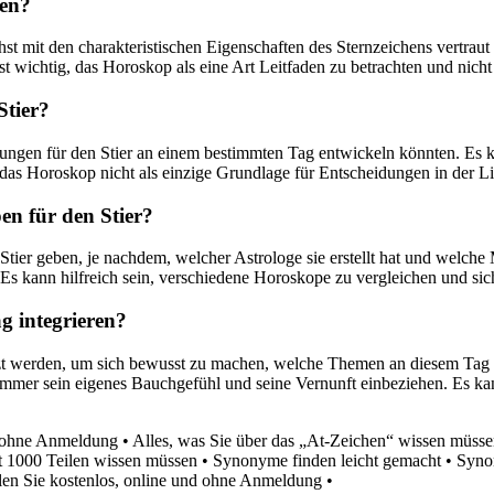
ren?
chst mit den charakteristischen Eigenschaften des Sternzeichens vertr
st wichtig, das Horoskop als eine Art Leitfaden zu betrachten und nicht
Stier?
ungen für den Stier an einem bestimmten Tag entwickeln könnten. Es
 das Horoskop nicht als einzige Grundlage für Entscheidungen in der Li
en für den Stier?
Stier geben, je nachdem, welcher Astrologe sie erstellt hat und welc
 Es kann hilfreich sein, verschiedene Horoskope zu vergleichen und si
g integrieren?
utzt werden, um sich bewusst zu machen, welche Themen an diesem Tag 
mmer sein eigenes Bauchgefühl und seine Vernunft einbeziehen. Es kan
nd ohne Anmeldung
•
Alles, was Sie über das „At-Zeichen“ wissen müss
it 1000 Teilen wissen müssen
•
Synonyme finden leicht gemacht
•
Syno
elen Sie kostenlos, online und ohne Anmeldung
•