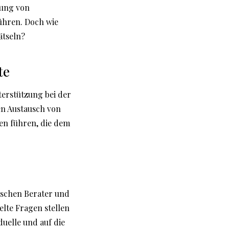
gung von
ühren. Doch wie
ätseln?
te
terstützung bei der
en Austausch von
en führen, die dem
ischen Berater und
lte Fragen stellen
uelle und auf die