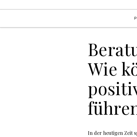
P
Beratu
Wie k
posit
führe
In der heutigen Zeit 