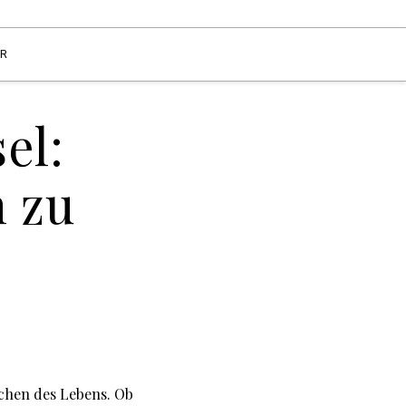
ER
el:
 zu
ichen des Lebens. Ob