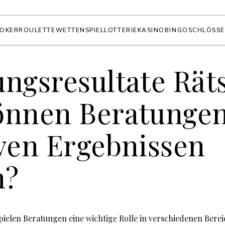
OKER
ROULETTE
WETTEN
SPIEL
LOTTERIE
KASINO
BINGO
SCHLÖSS
ngsresultate Räts
önnen Beratungen
iven Ergebnissen
n?
spielen Beratungen eine wichtige Rolle in verschiedenen Bere