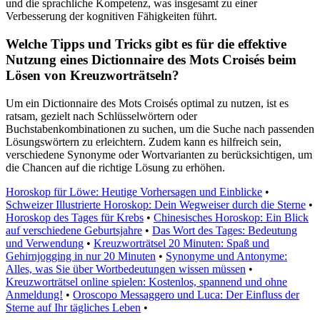
und die sprachliche Kompetenz, was insgesamt zu einer
Verbesserung der kognitiven Fähigkeiten führt.
Welche Tipps und Tricks gibt es für die effektive
Nutzung eines Dictionnaire des Mots Croisés beim
Lösen von Kreuzworträtseln?
Um ein Dictionnaire des Mots Croisés optimal zu nutzen, ist es
ratsam, gezielt nach Schlüsselwörtern oder
Buchstabenkombinationen zu suchen, um die Suche nach passenden
Lösungswörtern zu erleichtern. Zudem kann es hilfreich sein,
verschiedene Synonyme oder Wortvarianten zu berücksichtigen, um
die Chancen auf die richtige Lösung zu erhöhen.
Horoskop für Löwe: Heutige Vorhersagen und Einblicke
•
Schweizer Illustrierte Horoskop: Dein Wegweiser durch die Sterne
•
Horoskop des Tages für Krebs
•
Chinesisches Horoskop: Ein Blick
auf verschiedene Geburtsjahre
•
Das Wort des Tages: Bedeutung
und Verwendung
•
Kreuzworträtsel 20 Minuten: Spaß und
Gehirnjogging in nur 20 Minuten
•
Synonyme und Antonyme:
Alles, was Sie über Wortbedeutungen wissen müssen
•
Kreuzworträtsel online spielen: Kostenlos, spannend und ohne
Anmeldung!
•
Oroscopo Messaggero und Luca: Der Einfluss der
Sterne auf Ihr tägliches Leben
•