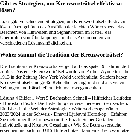
Gibt es Strategien, um Kreuzworträtsel effektiv zu
lösen?
Ja, es gibt verschiedene Strategien, um Kreuzworträtsel effektiv zu
lösen. Dazu gehören das Ausfüllen der leichten Wörter zuerst, das
Beachten von Hinweisen und Signalwörtern im Rätsel, das
Überprüfen von Überlappungen und das Ausprobieren von
verschiedenen Lösungsmöglichkeiten.
Woher stammt die Tradition der Kreuzworträtsel?
Die Tradition der Kreuzworträtsel geht auf das späte 19. Jahrhundert
zurück. Das erste Kreuzworträtsel wurde von Arthur Wynne im Jahr
1913 in der Zeitung New York World veröffentlicht. Seitdem haben
Kreuzworträtsel eine große Beliebtheit erlangt und sind aus vielen
Zeitungen und Rätselheften nicht mehr wegzudenken.
Lösung 4 Bilder 1 Wort 5 Buchstaben Schnell – Hilfreicher Leitfaden
•
Horoskop Fisch
•
Die Bedeutung der verschiedenen Sternzeichen:
Ein Blick in die Welt der Astrologie
•
Wettervorhersage Winter
2023/2024 in der Schweiz
•
Dnevni Ljubavni Horoskop – Erfahren
Sie mehr über Ihre Liebeszukunft!
•
Puzzle Selber Gestalten:
Individuelle und Kreative Gestaltung
•
Wie Sie Betrugsversuche
erkennen und sich mit UBS Hilfe schützen können
•
Kreuzworträtsel